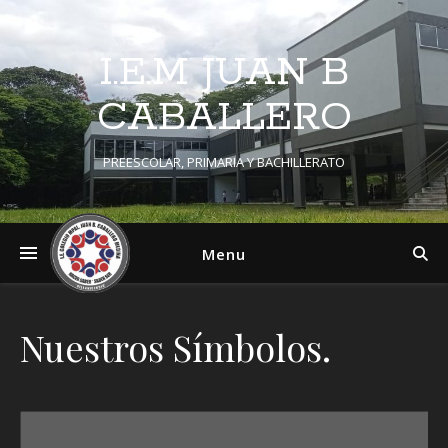
I.E.M JUAN B
CABALLERO
PREESCOLAR, PRIMARIA Y BACHILLERATO
Menu
Nuestros Símbolos.