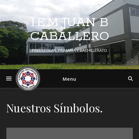
I.E.M JUAN B
CABALLERO
PREESCOLAR, PRIMARIA Y BACHILLERATO
Menu
Nuestros Símbolos.