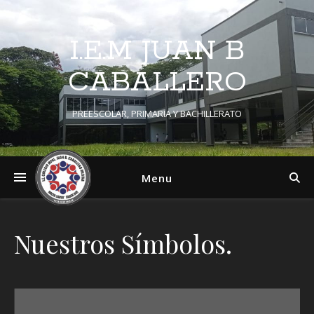
I.E.M JUAN B
CABALLERO
PREESCOLAR, PRIMARIA Y BACHILLERATO
Menu
Nuestros Símbolos.