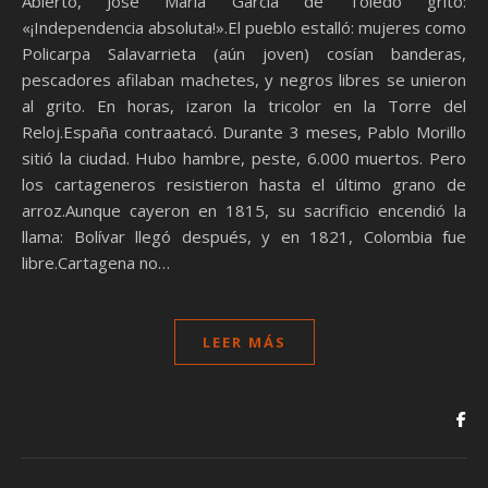
Abierto, José María García de Toledo gritó:
«¡Independencia absoluta!».El pueblo estalló: mujeres como
Policarpa Salavarrieta (aún joven) cosían banderas,
pescadores afilaban machetes, y negros libres se unieron
al grito. En horas, izaron la tricolor en la Torre del
Reloj.España contraatacó. Durante 3 meses, Pablo Morillo
sitió la ciudad. Hubo hambre, peste, 6.000 muertos. Pero
los cartageneros resistieron hasta el último grano de
arroz.Aunque cayeron en 1815, su sacrificio encendió la
llama: Bolívar llegó después, y en 1821, Colombia fue
libre.Cartagena no…
LEER MÁS