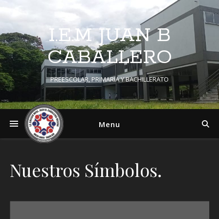
I.E.M JUAN B
CABALLERO
PREESCOLAR, PRIMARIA Y BACHILLERATO
Menu
Nuestros Símbolos.