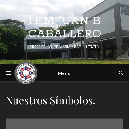
I.E.M JUAN B
CABALLERO
PREESCOLAR, PRIMARIA Y BACHILLERATO
Menu
Nuestros Símbolos.