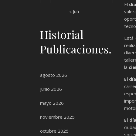
El
día
« Jun
valor
oport
tecno
Historial
Está 
Publicaciones.
reali
diver
talle
la
cie
agosto 2026
El dí
carre
junio 2026
espec
impor
mayo 2026
motor
noviembre 2025
El dí
ciud
octubre 2025
socie