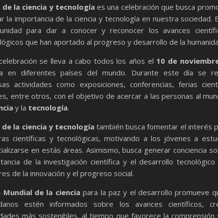
 de la ciencia y tecnología
es una celebración que busca prom
ar la importancia de la ciencia y tecnología en nuestra sociedad. 
unidad para dar a conocer y reconocer los avances científ
lógicos que han aportado al progreso y desarrollo de la humanida
celebración se lleva a cabo todos los años el
10 de noviembr
za en diferentes países del mundo. Durante este día se re
sas actividades como exposiciones, conferencias, ferias cientí
res, entre otros, con el objetivo de acercar a las personas al mu
ncia
y la
tecnología
.
a de la ciencia y tecnología
también busca fomentar el interés p
ras científicas y tecnológicas, motivando a los jóvenes a estu
ializarse en estás áreas. Asimismo, busca generar conciencia so
tancia de la investigación científica y el desarrollo tecnológic
es de la innovación y el progreso social.
a Mundial de la ciencia
para la paz y el desarrollo promueve q
adanos estén informados sobre los avances científicos, cr
dades más sostenibles, al tiempo que favorece la comprensión