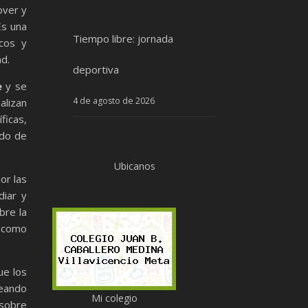
over y
Es una
Tiempo libre: jornada
icos y
d.
deportiva
e
y se
4 de agosto de 2026
alizan
ficas,
ndo de
Ubicanos
or las
diar y
bre la
o como
ue los
eando
Mi colegio
 sobre