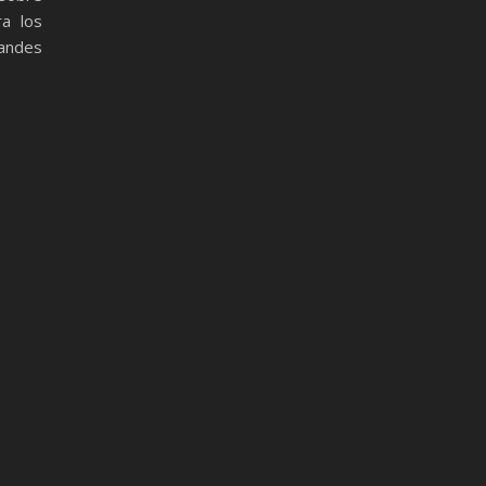
ra los
andes