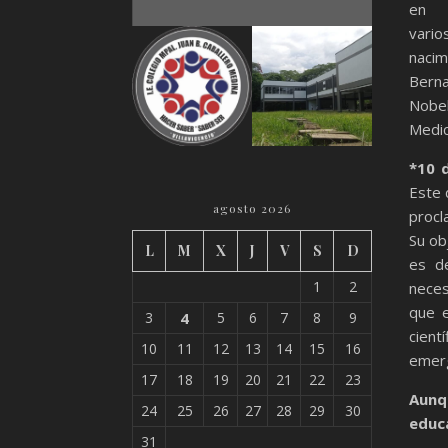
en
vari
nacim
Berna
Nobe
Medic
*10 
Este 
agosto 2026
procl
Su ob
L
M
X
J
V
S
D
es de
1
2
neces
que e
3
4
5
6
7
8
9
cientí
10
11
12
13
14
15
16
emer
17
18
19
20
21
22
23
Aunq
24
25
26
27
28
29
30
educa
31