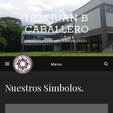
I.E.M JUAN B
CABALLERO
PREESCOLAR, PRIMARIA Y BACHILLERATO
Menu
Nuestros Símbolos.