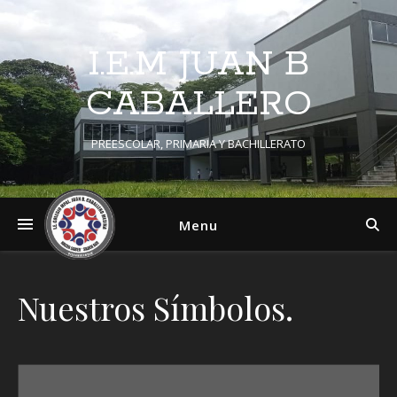
I.E.M JUAN B
CABALLERO
PREESCOLAR, PRIMARIA Y BACHILLERATO
Menu
Nuestros Símbolos.