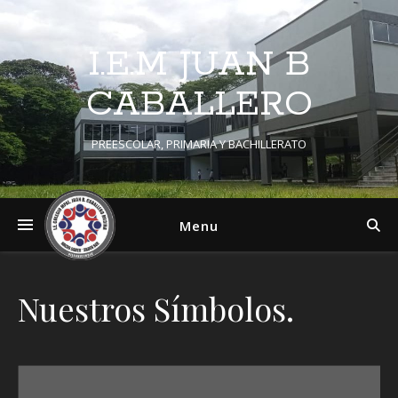
I.E.M JUAN B
CABALLERO
PREESCOLAR, PRIMARIA Y BACHILLERATO
Menu
Nuestros Símbolos.