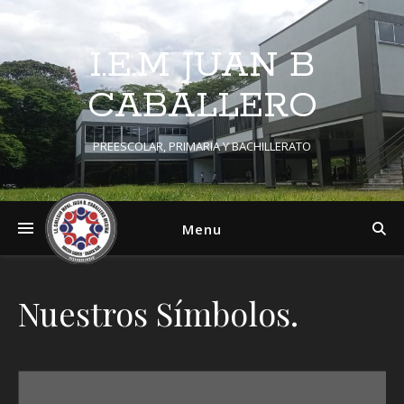
I.E.M JUAN B
CABALLERO
PREESCOLAR, PRIMARIA Y BACHILLERATO
Menu
Nuestros Símbolos.