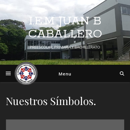
I.E.M JUAN B
CABALLERO
PREESCOLAR, PRIMARIA Y BACHILLERATO
Menu
Nuestros Símbolos.