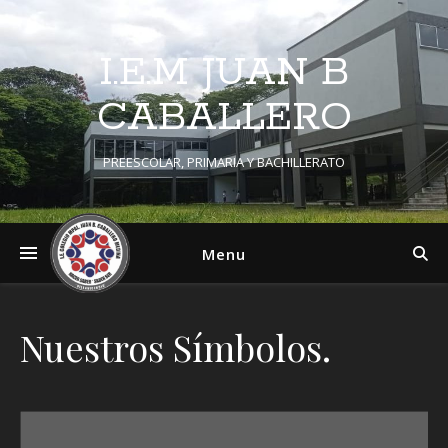
I.E.M JUAN B
CABALLERO
PREESCOLAR, PRIMARIA Y BACHILLERATO
Menu
Nuestros Símbolos.