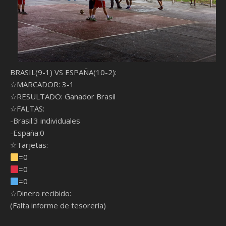
BRASIL(9-1) VS ESPAÑA(10-2):
☆MARCADOR: 3-1
☆RESULTADO: Ganador Brasil
☆FALTAS:
-Brasil:3 individuales
-España:0
☆Tarjetas:
=0
=0
=0
☆Dinero recibido:
(Falta informe de tesorería)