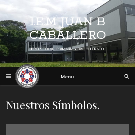
I.E.M JUAN B
CABALLERO
PREESCOLAR, PRIMARIA Y BACHILLERATO
Menu
Nuestros Símbolos.