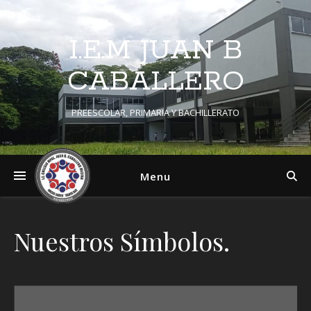
I.E.M JUAN B
CABALLERO
PREESCOLAR, PRIMARIA Y BACHILLERATO
Menu
Nuestros Símbolos.