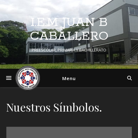
I.E.M JUAN B
CABALLERO
PREESCOLAR, PRIMARIA Y BACHILLERATO
Menu
Nuestros Símbolos.