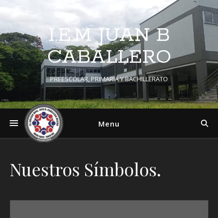
I.E.M JUAN B
CABALLERO
PREESCOLAR, PRIMARIA Y BACHILLERATO
Menu
Nuestros Símbolos.