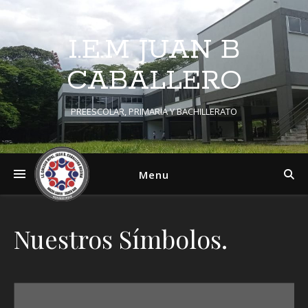
I.E.M JUAN B
CABALLERO
PREESCOLAR, PRIMARIA Y BACHILLERATO
Menu
Nuestros Símbolos.