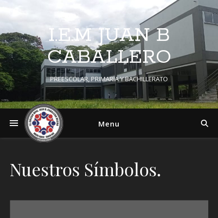
I.E.M JUAN B
CABALLERO
PREESCOLAR, PRIMARIA Y BACHILLERATO
Menu
Nuestros Símbolos.