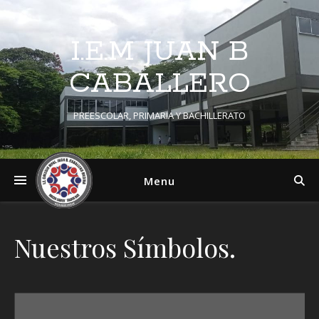
I.E.M JUAN B
CABALLERO
PREESCOLAR, PRIMARIA Y BACHILLERATO
Menu
Nuestros Símbolos.