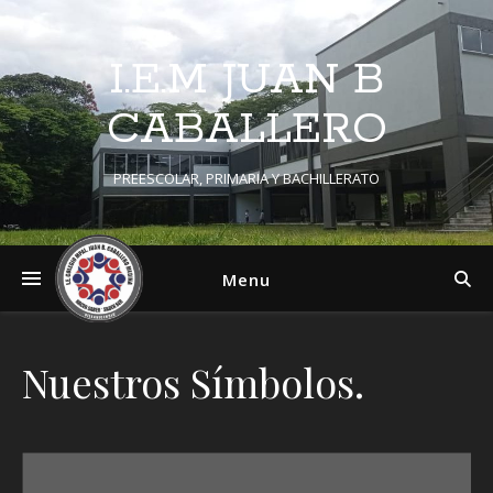
I.E.M JUAN B
CABALLERO
PREESCOLAR, PRIMARIA Y BACHILLERATO
Menu
Nuestros Símbolos.