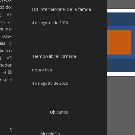
ibido:
Día internacional de la familia
2) VS
tas:-
4 de agosto de 2026
Dinero
NIA(6-
ia: 2
inero
Tiempo libre: jornada
1) VS
ador
deportiva
🟥=0🟦
o sera
4 de agosto de 2026
Ubicanos
Mi colegio