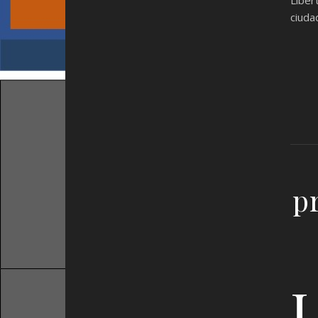
ciuda
p