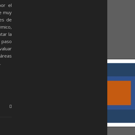
por el
de muy
res de
émico,
tar la
 paso
valuar
 áreas
…