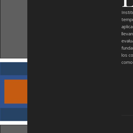
Insti
tempr
aplic
lleva
eval
funda
los c
como 