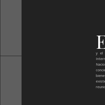
y el 
Inter
Naci
conci
biene
exist
reuni