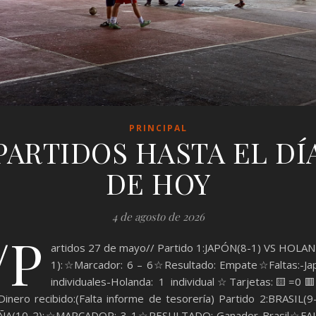
PRINCIPAL
PARTIDOS HASTA EL DÍ
DE HOY
4 de agosto de 2026
/P
artidos 27 de mayo// Partido 1:JAPÓN(8-1) VS HOLA
1):☆Marcador: 6 – 6☆Resultado: Empate☆Faltas:-Ja
individuales-Holanda: 1 individual☆Tarjetas:🟨=0
nero recibido:(Falta informe de tesorería) Partido 2:BRASIL(9
ÑA(10-2):☆MARCADOR: 3-1☆RESULTADO: Ganador Brasil☆FAL