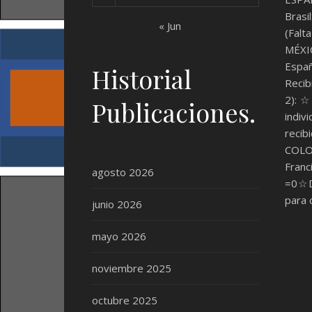
Brasi
« Jun
(Fal
MÉXI
Españ
Historial
Recib
2):☆
Publicaciones.
indi
reci
COL
Franc
agosto 2026
=0☆Di
para 
junio 2026
mayo 2026
noviembre 2025
octubre 2025