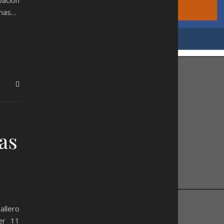
onas…
as
allero
er 11