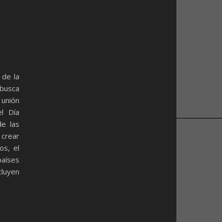
 de la
 busca
 unión
el Día
de las
crear
os, el
países
cluyen