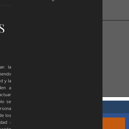
S
an la
viendo
ad y la
den a
actuar
olo se
ersona
de los
ldad -
pación