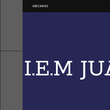
UBICANOS
I.E.M 