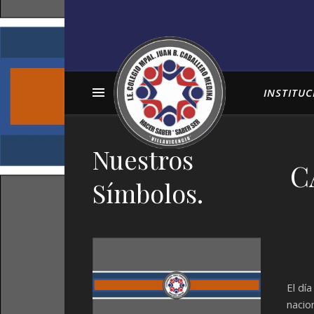
INSTITUC
Nuestros
C
Símbolos.
El dí
nacio