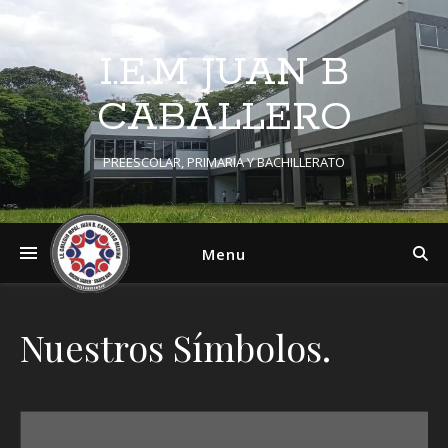
I.E.M JUAN B
CABALLERO
PREESCOLAR, PRIMARIA Y BACHILLERATO
Menu
Nuestros Símbolos.