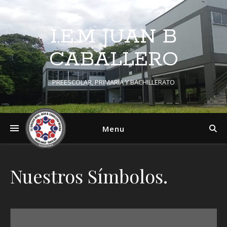
I.E.M JUAN B
CABALLERO
PREESCOLAR, PRIMARIA Y BACHILLERATO
Menu
Nuestros Símbolos.