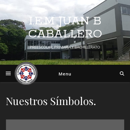
I.E.M JUAN B
CABALLERO
PREESCOLAR, PRIMARIA Y BACHILLERATO
Menu
Nuestros Símbolos.