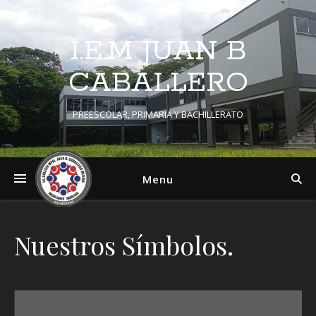
I.E.M JUAN B
CABALLERO
PREESCOLAR, PRIMARIA Y BACHILLERATO
Menu
Nuestros Símbolos.