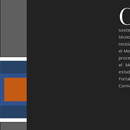
soste
técni
recic
el Me
proce
el M
estu
Fort
Corma