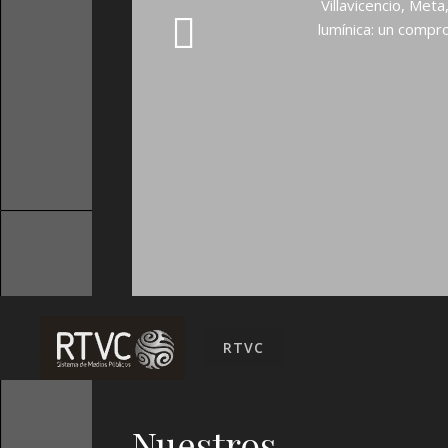
Villavicencio, Met
lumínica: un compr
RTVC
Nuestros