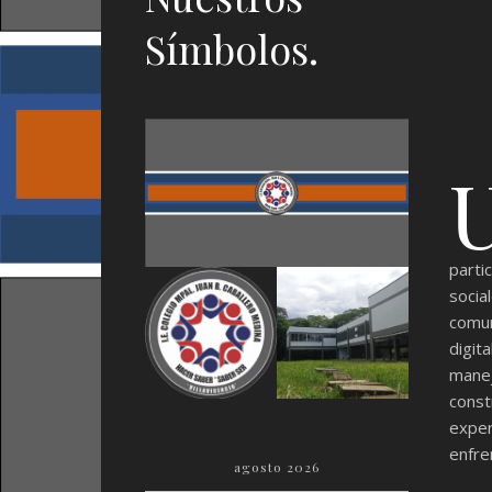
Símbolos.
parti
socia
comu
digit
manej
const
exper
enfre
agosto 2026