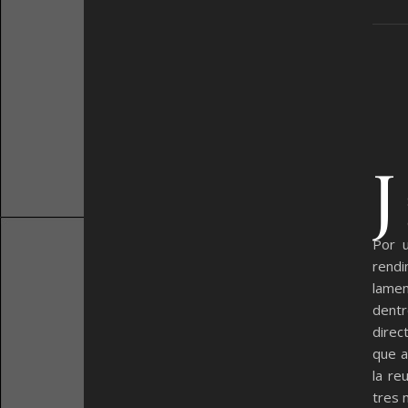
J
Por u
rend
lamen
dentr
direc
que a
la re
tres 