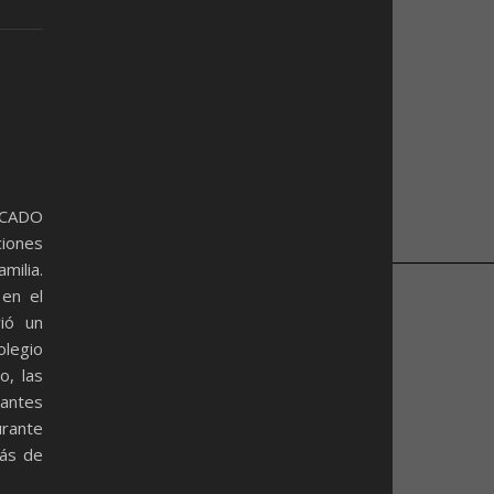
CADO
ciones
milia.
 en el
ió un
olegio
o, las
iantes
urante
más de