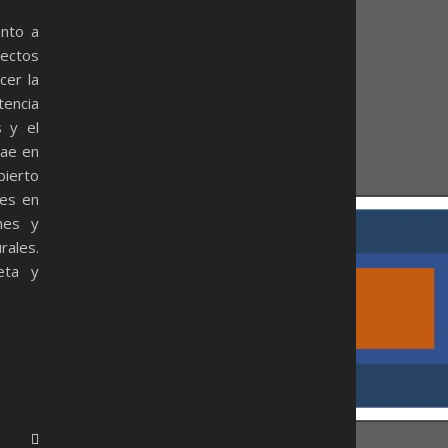
ento a
ectos
cer la
tencia
s y el
rae en
bierto
res en
nes y
ales.
eta y