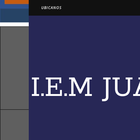
UBICANOS
I.E.M 