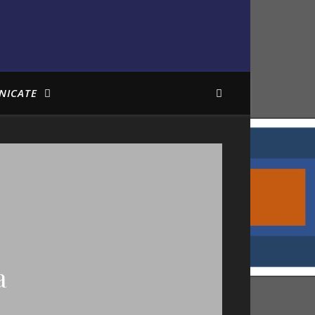
NICATE
a