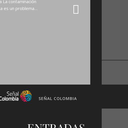
na La contaminación
ica es un problema…
SEÑAL COLOMBIA
ENTRADAS