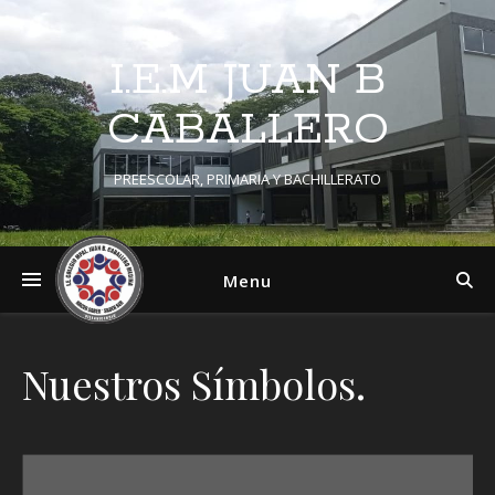
I.E.M JUAN B
CABALLERO
PREESCOLAR, PRIMARIA Y BACHILLERATO
Menu
Nuestros Símbolos.